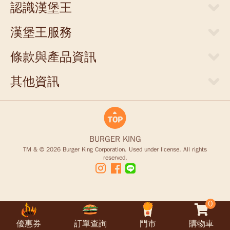
認識漢堡王
關於漢堡王
漢堡王服務
新聞中心
當期優惠券
人才招募
條款與產品資訊
外送服務
店面提供
網站隱私權聲明
門市清單
其他資訊
聯絡我們
食物營養成分參考表
支付方式
商業合作
豪點王服務調整說明
食品營養安全
商品禮券
King Card儲值卡退款說明
BURGER KING
TM & © 2026 Burger King Corporation. Used under license. All rights
reserved.
0
優惠券
訂單查詢
門市
購物車