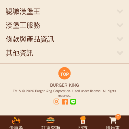
認識漢堡王
關於漢堡王
漢堡王服務
新聞中心
當期優惠券
人才招募
條款與產品資訊
外送服務
店面提供
網站隱私權聲明
門市清單
其他資訊
聯絡我們
食物營養成分參考表
支付方式
商業合作
豪點王服務調整說明
食品營養安全
商品禮券
King Card儲值卡退款說明
BURGER KING
TM & © 2026 Burger King Corporation. Used under license. All rights
reserved.
0
優惠券
訂單查詢
門市
購物車