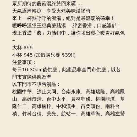
眾所期待的蘑菇湯終於回來囉 ...
天氣逐漸轉涼，享受火烤美味漢堡時，
來上一杯熱呼呼的濃湯，絕對是最溫暖的確幸！
暖呼呼漢堡王經典蘑菇湯 ，綿密香滑，口感濃郁！
現正香濃「蘑」力熱銷中，讓你喝出暖心暖胃好氣色
~
大杯 $55
小杯 $45 (加價購只要 $39!!)
注意事項：
️每日10:30am後供應，此產品非全門市供應，以各
門市實際供應為準
️以下門市不販售湯品︰
桃園中華、汐止大同、台南永康、高雄瑞隆、高雄鳳
山、高雄澄清、台中太平、員林靜修、桃園龍潭、基
隆仁二、高雄楠梓、中和漢生、苗栗頭份、南科台
積、竹科台積、美光、航站一、高雄草衙、高雄左營