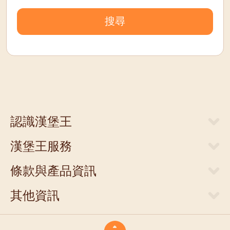
搜尋
認識漢堡王
關於漢堡王
漢堡王服務
新聞中心
當期優惠券
人才招募
條款與產品資訊
外送服務
店面提供
網站隱私權聲明
門市清單
其他資訊
聯絡我們
食物營養成分參考表
支付方式
商業合作
豪點王服務調整說明
食品營養安全
商品禮券
King Card儲值卡退款說明