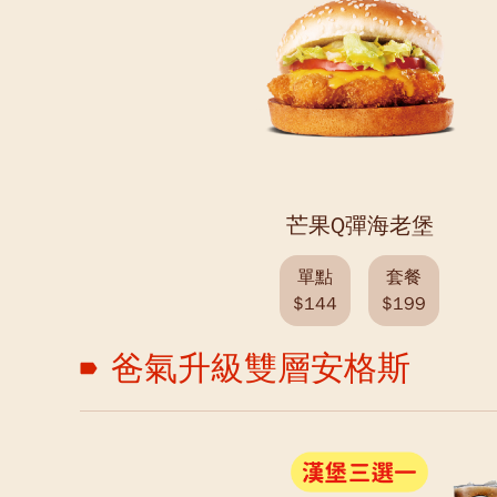
芒果Q彈海老堡
單點
套餐
$144
$199
爸氣升級雙層安格斯