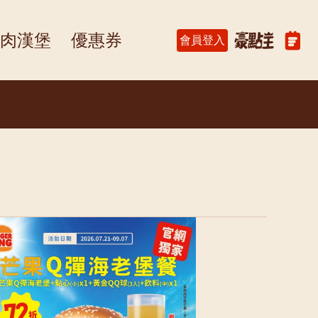
肉漢堡
優惠券
會員登入