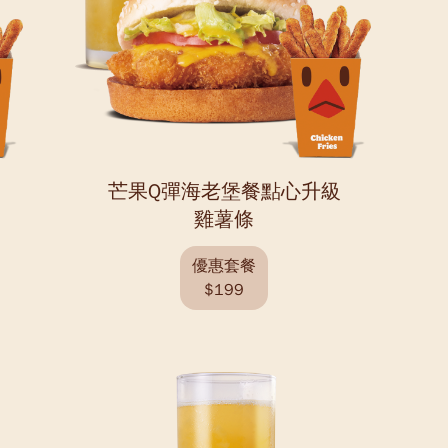
芒果Q彈海老堡餐點心升級
雞薯條
優惠套餐
$199