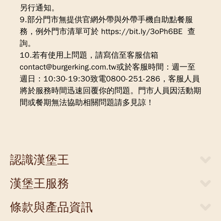
另行通知。
9.部分門市無提供官網外帶與外帶手機自助點餐服
務，例外門市清單可於 https://bit.ly/3oPh6BE 查
詢。
10.若有使用上問題，請寫信至客服信箱
contact@burgerking.com.tw或於客服時間：週一至
週日：10:30-19:30致電0800-251-286，客服人員
將於服務時間迅速回覆你的問題。門市人員因活動期
間或餐期無法協助相關問題請多見諒！
認識漢堡王
關於漢堡王
漢堡王服務
新聞中心
當期優惠券
人才招募
條款與產品資訊
外送服務
店面提供