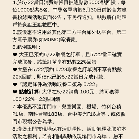
4.於5/22當日消費結帳再抽總點數5000點回饋，每
位1000點共5名。中獎名單將於6月30日前於官方臉
書粉絲團活動頁面公告，不另行通知。點數將自動歸
戶於豪點王點數匣中。
5.該優惠不適用於其他第三方平台如外送平台、第三
方電子票券(如MOMO)等消費。
6.範例說明：
❤️
大王已預約5/22取餐之訂單，且5/22當日確實
完成取餐，該筆訂單享有點數22%回饋。
❤️
大堡在5/22預約 5/23取餐之訂單則不享有點數
22%回饋，即便他已於5/22當日完成付款。
❤️
『認定條件為活動取餐日須為 5/22』
❤️
點數計算:
大堡在5/22消費 100元，將可獲得
100*22%= 22點回饋
7.本優惠不適用門市：兒童樂園、機場、竹科台積
P1店、南科台積18B店、台中美光F16店等，或依照
門市現場公告為準。
8.漢堡王門市現場保有活動彈性、活動解釋及取消本
活動之權利，若有相關異動依現場門市為準， 恕不