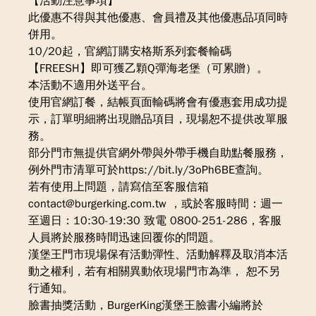
【活動注意事項】
此優惠不得與其他優惠、會員禮及其他優惠品項同時
併用。
10/20起，官網訂購安格斯系列套餐輸碼
【FREESH】即可獲乙顆Q彈海老堡（可累贈）。
本活動不適用外送平台。
使用官網訂餐，結帳頁面輸碼將會有優惠套用成功提
示，訂單明細將出現贈品項目，現場恕不提供改單服
務。
部分門市無提供官網外帶與外帶手機自助點餐服務，
例外門市清單可於https://bit.ly/3oPh6BE查詢。
若有使用上問題，請寫信至客服信箱
contact@burgerking.com.tw
，或於客服時間：週一
至週日：10:30-19:30 致電 0800-251-286，客服
人員將於服務時間迅速回覆你的問題。
漢堡王門市現場保有活動彈性、活動解釋及取消本活
動之權利，若有相關異動依現場門市為準， 恕不另
行通知。
臉書抽獎活動，BurgerKing漢堡王臉書小編將於