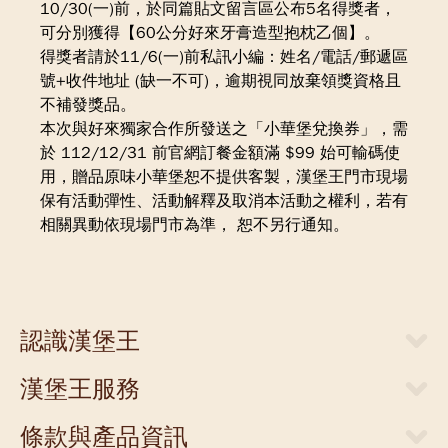
10/30(一)前，於同篇貼文留言區公布5名得獎者，
可分別獲得【60公分好來牙膏造型抱枕乙個】。
得獎者請於11/6(一)前私訊小編：姓名/電話/郵遞區
號+收件地址 (缺一不可)，逾期視同放棄領獎資格且
不補發獎品。
本次與好來獨家合作所發送之「小華堡兌換券」，需
於 112/12/31 前官網訂餐金額滿 $99 始可輸碼使
用，贈品原味小華堡恕不提供客製，漢堡王門市現場
保有活動彈性、活動解釋及取消本活動之權利，若有
相關異動依現場門市為準， 恕不另行通知。
認識漢堡王
關於漢堡王
漢堡王服務
新聞中心
當期優惠券
人才招募
條款與產品資訊