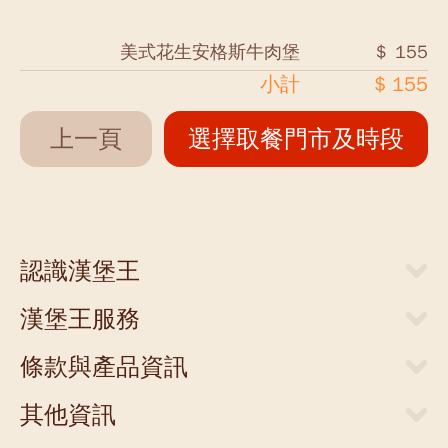
美式花生安格斯牛肉堡
＄ 155
小計
$ 155
上一頁
選擇取餐門市及時段
認識漢堡王
關於漢堡王
漢堡王服務
新聞中心
當期優惠券
人才招募
條款與產品資訊
外送服務
店面提供
網站隱私權聲明
門市清單
其他資訊
聯絡我們
食物營養成分參考表
支付方式