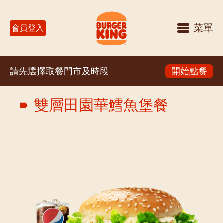
菜單
會員登入
請先選擇取餐門市及時段
開始點餐
雙層田園華鱈魚堡餐