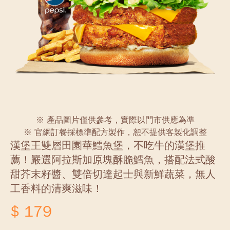
※ 產品圖片僅供參考，實際以門市供應為凖
※ 官網訂餐採標準配方製作，恕不提供客製化調整
漢堡王雙層田園華鱈魚堡，不吃牛的漢堡推
薦！嚴選阿拉斯加原塊酥脆鱈魚，搭配法式酸
甜芥末籽醬、雙倍切達起士與新鮮蔬菜，無人
工香料的清爽滋味！
$ 179