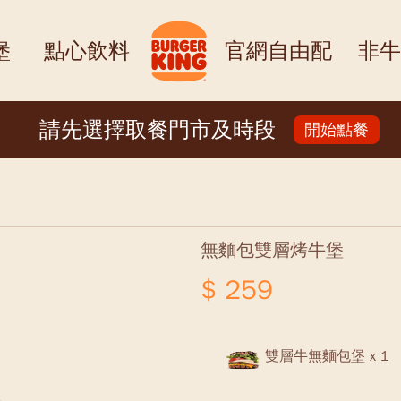
堡
點心飲料
官網自由配
非牛
請先選擇取餐門市及時段
開始點餐
無麵包雙層烤牛堡
$ 259
雙層牛無麵包堡 x 1