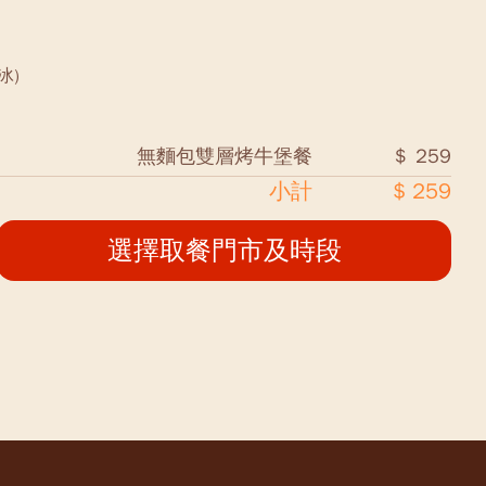
冰)
無麵包雙層烤牛堡餐
＄ 259
小計
$ 259
選擇取餐門市及時段