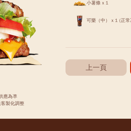
小薯條 x 1
可樂（中） x 1 (正常
上一頁
供應為凖
供客製化調整