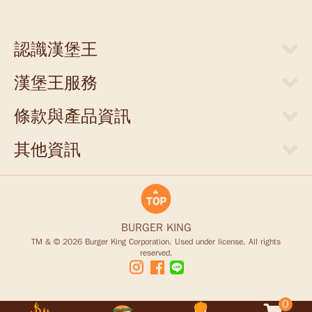
認識漢堡王
關於漢堡王
漢堡王服務
新聞中心
當期優惠券
人才招募
條款與產品資訊
外送服務
店面提供
網站隱私權聲明
門市清單
其他資訊
聯絡我們
食物營養成分參考表
支付方式
商業合作
豪點王服務調整說明
食品營養安全
商品禮券
King Card儲值卡退款說明
BURGER KING
TM & © 2026 Burger King Corporation. Used under license. All rights
reserved.
0