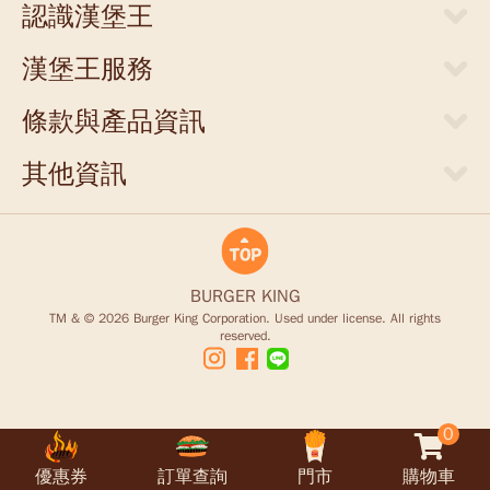
認識漢堡王
關於漢堡王
漢堡王服務
新聞中心
當期優惠券
人才招募
條款與產品資訊
外送服務
店面提供
網站隱私權聲明
門市清單
其他資訊
聯絡我們
食物營養成分參考表
支付方式
商業合作
豪點王服務調整說明
食品營養安全
商品禮券
King Card儲值卡退款說明
BURGER KING
TM & © 2026 Burger King Corporation. Used under license. All rights
reserved.
0
優惠券
訂單查詢
門市
購物車