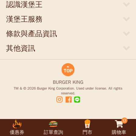
認識漢堡王
關於漢堡王
漢堡王服務
新聞中心
當期優惠券
人才招募
條款與產品資訊
外送服務
店面提供
網站隱私權聲明
門市清單
其他資訊
聯絡我們
食物營養成分參考表
支付方式
商業合作
豪點王服務調整說明
食品營養安全
商品禮券
King Card儲值卡退款說明
BURGER KING
TM & © 2026 Burger King Corporation. Used under license. All rights
reserved.
0
優惠券
訂單查詢
門市
購物車