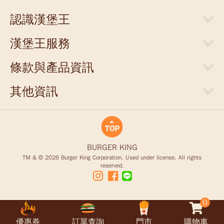
認識漢堡王
關於漢堡王
漢堡王服務
新聞中心
當期優惠券
人才招募
條款與產品資訊
外送服務
店面提供
網站隱私權聲明
門市清單
其他資訊
聯絡我們
食物營養成分參考表
支付方式
商業合作
豪點王服務調整說明
食品營養安全
商品禮券
King Card儲值卡退款說明
BURGER KING
TM & © 2026 Burger King Corporation. Used under license. All rights
reserved.
0
優惠券
訂單查詢
門市
購物車